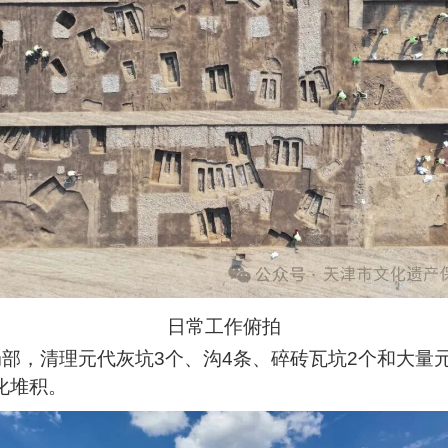
日常工作俯拍
部，清理元代灰坑3个、沟4条、碎砖瓦坑2个和大量
化堆积。