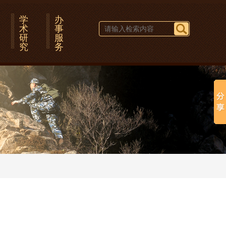
学
办
术
事
研
服
究
务