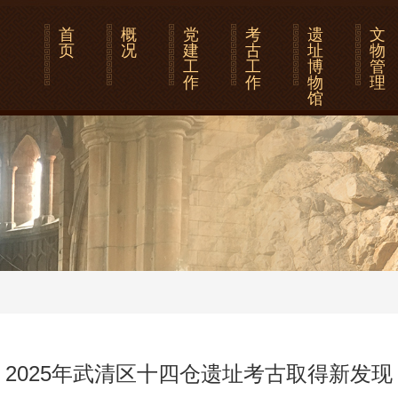
首
概
党
考
遗
文
页
况
建
古
址
物
工
工
博
管
作
作
物
理
馆
2025年武清区十四仓遗址考古取得新发现